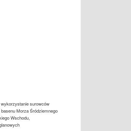
 wykorzystanie surowców
lna basenu Morza Śródziemnego
skiego Wschodu,
ęglanowych