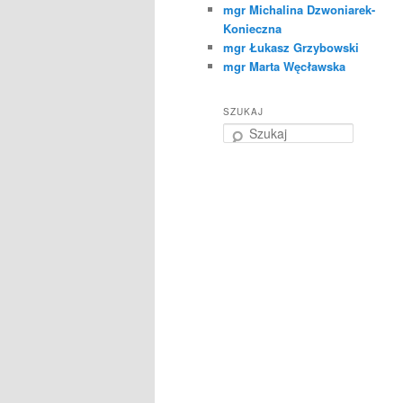
mgr Michalina Dzwoniarek-
Konieczna
mgr Łukasz Grzybowski
mgr Marta Węcławska
SZUKAJ
S
z
u
k
a
j