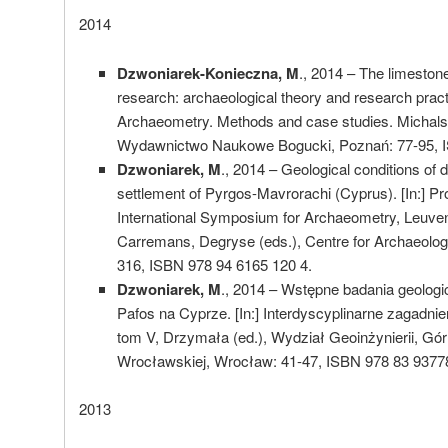
2014
Dzwoniarek-Konieczna, M
., 2014 – The limeston
research: archaeological theory and research practi
Dzwoniarek, M
Archaeometry. Methods and case studies. Michals
Wydawnictwo Naukowe Bogucki, Poznań: 77-95, I
Dzwoniarek, M
., 2014 – Geological conditions of 
settlement of Pyrgos-Mavrorachi (Cyprus). [In:] Pr
International Symposium for Archaeometry, Leuven
Carremans, Degryse (eds.), Centre for Archaeolog
316, ISBN 978 94 6165 120 4.
Dzwoniarek, M
Dzwoniarek, M
., 2014 – Wstępne badania geolog
Pafos na Cyprze. [In:] Interdyscyplinarne zagadnieni
tom V, Drzymała (ed.), Wydział Geoinżynierii, Górn
Wrocławskiej, Wrocław: 41-47, ISBN 978 83 93778
2013