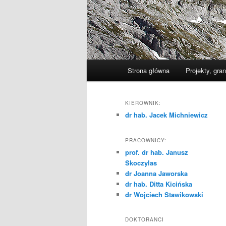
Główne
Strona główna
Projekty, gran
Przeskocz
menu
do
KIEROWNIK:
dr hab. Jacek Michniewicz
tekstu
PRACOWNICY:
prof. dr hab. Janusz
Skoczylas
dr Joanna Jaworska
dr hab. Ditta Kicińska
dr Wojciech Stawikowski
DOKTORANCI