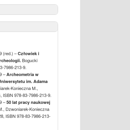
9 (red.) –
Człowiek i
cheologii.
Bogucki
3-7986-213-9.
19 –
Archeometria w
 Uniwersytetu im. Adama
arek-Konieczna M.,
 ISBN 978-83-7986-213-9.
19 –
50 lat pracy naukowej
, Dzwoniarek-Konieczna
8, ISBN 978-83-7986-213-