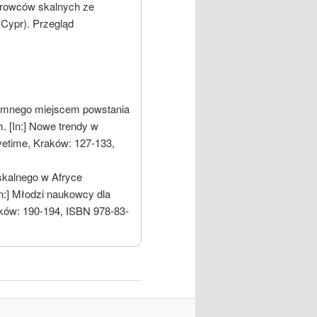
urowców skalnych ze
Cypr). Przegląd
emnego miejscem powstania
. [In:] Nowe trendy w
vetime, Kraków: 127-133,
skalnego w Afryce
n:] Młodzi naukowcy dla
raków: 190-194, ISBN 978-83-