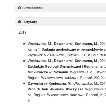
Streszczenia
Artykuły
Dzwoniarek-Konieczna, M
2019
Dzwoniarek-Konieczna, M
Węcławska, M.,
Dzwoniarek-Konieczna, M
., 201
kamień. Badania geologiczne w perspektywie ar
Wydawnictwo Naukowe, Poznań: 258, ISBN 978-8
Węcławska, M.,
Dzwoniarek-Konieczna, M
., 20
Zakładzie Geologii Dynamicznej i Regionalnej
Mickiewicza w Poznaniu,
Węcławska M., Dzwoni
Dzwoniarek, M
Bogucki Wydawnictwo Naukowe, Poznań, 203-214,
Dzwoniarek-Konieczna, M
., Węcławska, M., 20
Prof. dr. hab. Janusza Skoczylasa,
Węcławska M.
Dzwoniarek, M
M., Bogucki Wydawnictwo Naukowe, Poznań, 21-2
9.