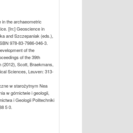
e in the archaeometric
ce. [In:] Geoscience in
ka and Szczepaniak (eds.),
SBN 978-83-7986-046-3.
development of the
oceedings of the 39th
 (2012), Scott, Braekmans,
ical Sciences, Leuven: 313-
iczne w starożytnym Nea
a w górnictwie i geologii,
ictwa i Geologii Politechniki
8 5 0.